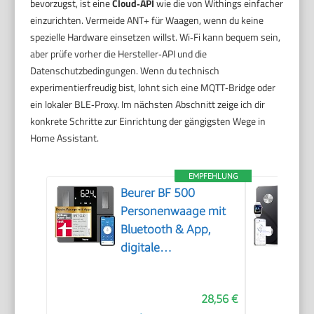
bevorzugst, ist eine
Cloud‑API
wie die von Withings einfacher
einzurichten. Vermeide ANT+ für Waagen, wenn du keine
spezielle Hardware einsetzen willst. Wi‑Fi kann bequem sein,
aber prüfe vorher die Hersteller‑API und die
Datenschutzbedingungen. Wenn du technisch
experimentierfreudig bist, lohnt sich eine MQTT‑Bridge oder
ein lokaler BLE‑Proxy. Im nächsten Abschnitt zeige ich dir
konkrete Schritte zur Einrichtung der gängigsten Wege in
Home Assistant.
EMPFEHLUNG
Beurer BF 500
Personenwaage mit
Bluetooth & App,
digitale
Körperfettwaage mit
Messung von
28,56 €
Körperfett,