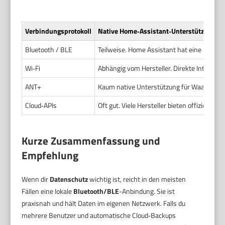
Verbindungsprotokoll
Native Home‑Assistant‑Unterstützung
Bluetooth / BLE
Teilweise. Home Assistant hat eine
Blueto
Wi‑Fi
Abhängig vom Hersteller. Direkte Integratio
ANT+
Kaum native Unterstützung für Waagen. Ho
Cloud‑APIs
Oft gut. Viele Hersteller bieten offizielle In
Kurze Zusammenfassung und
Empfehlung
Wenn dir
Datenschutz
wichtig ist, reicht in den meisten
Fällen eine lokale
Bluetooth/BLE
-Anbindung. Sie ist
praxisnah und hält Daten im eigenen Netzwerk. Falls du
mehrere Benutzer und automatische Cloud‑Backups