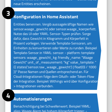
neue Entities erscheinen.
Konfiguration in Home Assistant
Entities benennen. Vergib aussagekräftige Namen wie
sensor.waage_gewicht oder sensor.waage_koerperfett.
Nutze das UI oder YAML. Sensor‑Typen prüfen. Sorge
dafür, dass Gewicht in Kilogramm und Körperfett in
Prozent vorliegen. Verwende Template‑Sensoren, um
Einheiten zu konvertieren oder Werte zu runden. Beispiel
Template‑Sensor in YAML: sensor: - platform: template
sensors: waage_gewicht_kg: friendly_name: "Waage
Gewicht" unit_of_measurement: "kg" value_template: "
{{ states('sensor.raw_waage_gewicht') | float(0) / 1000
}}" Passe Namen und Quellen entsprechend an. Für
Cloud‑Integrationen folge dem OAuth‑ oder Token‑Flow
der Integration. Beispiel: Withings wird über Konfiguration
> Integrationen verbunden.
Automatisierungen
Benachrichtigung bei Schwellenwert. Beispiel YAML:
alias: Waage Alarm bei hohem Körperfett trigger: -