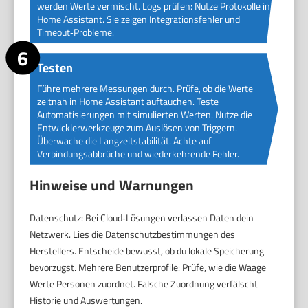
werden Werte vermischt. Logs prüfen: Nutze Protokolle in
Home Assistant. Sie zeigen Integrationsfehler und
Timeout‑Probleme.
Testen
Führe mehrere Messungen durch. Prüfe, ob die Werte
zeitnah in Home Assistant auftauchen. Teste
Automatisierungen mit simulierten Werten. Nutze die
Entwicklerwerkzeuge zum Auslösen von Triggern.
Überwache die Langzeitstabilität. Achte auf
Verbindungsabbrüche und wiederkehrende Fehler.
Hinweise und Warnungen
Datenschutz: Bei Cloud‑Lösungen verlassen Daten dein
Netzwerk. Lies die Datenschutzbestimmungen des
Herstellers. Entscheide bewusst, ob du lokale Speicherung
bevorzugst. Mehrere Benutzerprofile: Prüfe, wie die Waage
Werte Personen zuordnet. Falsche Zuordnung verfälscht
Historie und Auswertungen.