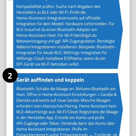
Kompatibilität prüfen. Suche nach Angaben des
Herstellers zu BLE oder Wi‑Fi. Prüfe die
Home‑Assistant‑Integrationsseite auf offizielle
Integration für dein Modell. Hardware sicherstellen. Für
BLE brauchst du einen Bluetooth‑Adapter am
Home‑Assistant‑Host. Für Wi‑Fi benötigst du
Netzwerkzugang und ggf. API‑Zugangsdaten. Benötigte
Addons/Integrationen installieren. Beispiele: Bluetooth-
Integration für lokale BLE, Withings-Integration für
Withings‑Cloud. Installiere ESPHome, wenn du ein
DIY‑Gerät via Wi‑Fi betreiben willst.
Gerät auffinden und koppeln
Bluetooth: Schalte die Waage an. Aktivere Bluetooth am
Host. Öffne in Home Assistant Einstellungen > Geräte &
Dienste und warte auf neue Geräte. Manche Waagen
erfordern kein klassisches Pairing. Home Assistant liest
BLE‑Advertisings aus. Wi‑Fi/Cloud: Registriere die Waage
in der Hersteller‑App. Erstelle ein Konto und prüfe
API‑Zugänge oder Token. Verbinde dann das Konto über
Home Assistant Integrationen. Prüfe im
Entwicklerbereich unter Entwicklertools → Zustände, ob