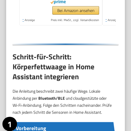
Muskelanteil,
Kalorienbedarf etc.,
Bei Amazon ansehen
XL-Display,
*
Anzeige
Preis inkl. MwSt., zzgl. Versandkosten
*
Anzeige
Datenübertragung zu
Apple Health & co.,
bis 180 kg
Schritt-für-Schritt:
Körperfettwaage in Home
Assistant integrieren
Die Anleitung beschreibt zwei häufige Wege. Lokale
Anbindung per
Bluetooth/BLE
und cloudgestützte oder
Wi‑Fi‑Anbindung. Folge den Schritten nacheinander. Prüfe
nach jedem Schritt die Sensoren in Home Assistant.
Vorbereitung