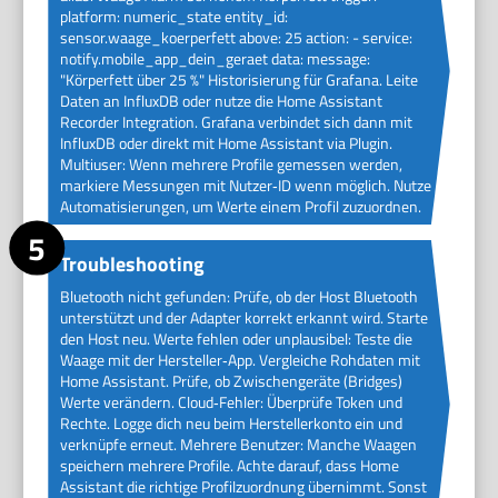
platform: numeric_state entity_id:
sensor.waage_koerperfett above: 25 action: - service:
notify.mobile_app_dein_geraet data: message:
"Körperfett über 25 %" Historisierung für Grafana. Leite
Daten an InfluxDB oder nutze die Home Assistant
Recorder Integration. Grafana verbindet sich dann mit
InfluxDB oder direkt mit Home Assistant via Plugin.
Multiuser: Wenn mehrere Profile gemessen werden,
markiere Messungen mit Nutzer‑ID wenn möglich. Nutze
Automatisierungen, um Werte einem Profil zuzuordnen.
Troubleshooting
Bluetooth nicht gefunden: Prüfe, ob der Host Bluetooth
unterstützt und der Adapter korrekt erkannt wird. Starte
den Host neu. Werte fehlen oder unplausibel: Teste die
Waage mit der Hersteller‑App. Vergleiche Rohdaten mit
Home Assistant. Prüfe, ob Zwischengeräte (Bridges)
Werte verändern. Cloud‑Fehler: Überprüfe Token und
Rechte. Logge dich neu beim Herstellerkonto ein und
verknüpfe erneut. Mehrere Benutzer: Manche Waagen
speichern mehrere Profile. Achte darauf, dass Home
Assistant die richtige Profilzuordnung übernimmt. Sonst