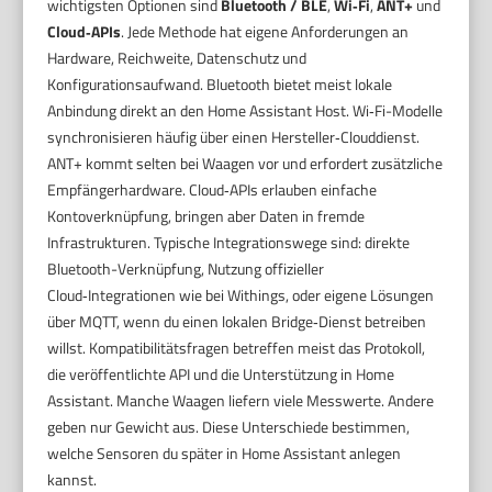
wichtigsten Optionen sind
Bluetooth / BLE
,
Wi‑Fi
,
ANT+
und
Cloud‑APIs
. Jede Methode hat eigene Anforderungen an
Hardware, Reichweite, Datenschutz und
Konfigurationsaufwand. Bluetooth bietet meist lokale
Anbindung direkt an den Home Assistant Host. Wi‑Fi-Modelle
synchronisieren häufig über einen Hersteller‑Clouddienst.
ANT+ kommt selten bei Waagen vor und erfordert zusätzliche
Empfängerhardware. Cloud‑APIs erlauben einfache
Kontoverknüpfung, bringen aber Daten in fremde
Infrastrukturen. Typische Integrationswege sind: direkte
Bluetooth-Verknüpfung, Nutzung offizieller
Cloud‑Integrationen wie bei Withings, oder eigene Lösungen
über MQTT, wenn du einen lokalen Bridge‑Dienst betreiben
willst. Kompatibilitätsfragen betreffen meist das Protokoll,
die veröffentlichte API und die Unterstützung in Home
Assistant. Manche Waagen liefern viele Messwerte. Andere
geben nur Gewicht aus. Diese Unterschiede bestimmen,
welche Sensoren du später in Home Assistant anlegen
kannst.