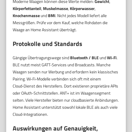
Moderne Waagen können diese Werte melden:
Gewicht
,
Körperfettanteil
,
Muskelmasse
,
Körperwasser
,
Knochenmasse
und
BMI
. Nicht jedes Modell liefert alle
Messgrößen. Prüfe vor dem Kauf, welche Rohdaten die
Waage an Home Assistant überträgt.
Protokolle und Standards
Gängige Übertragungswege sind
Bluetooth / BLE
und
Wi‑Fi
.
BLE nutzt meist GATT‑Services und Broadcasts. Manche
Waagen senden nur Werbung und erfordern kein klassisches
Pairing. Wi‑Fi‑Modelle verbinden sich oft mit einem
Cloud‑Dienst des Herstellers. Dort existieren proprietäre APIs
oder OAuth‑Schnittstellen. ANT+ ist im Waagensegment
selten. Viele Hersteller bieten nur cloudbasierte Anbindungen.
Home Assistant unterstützt sowohl lokale BLE als auch viele
Cloud‑Integrationen.
Auswirkungen auf Genauigkeit,