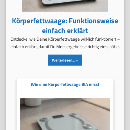
Körperfettwaage: Funktionsweise
einfach erklärt
Entdecke, wie Deine Körperfettwaage wirklich funktioniert –
einfach erklärt, damit Du Messergebnisse richtig einschätzt.
Weiterlesen…
Wie eine Körperfettwaage BIA misst