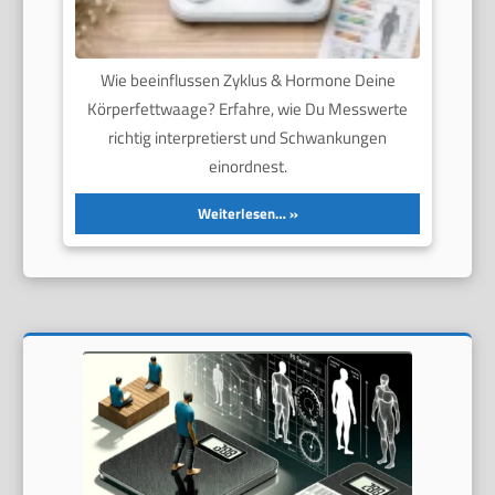
Wie beeinflussen Zyklus & Hormone Deine
Körperfettwaage? Erfahre, wie Du Messwerte
richtig interpretierst und Schwankungen
einordnest.
Weiterlesen…