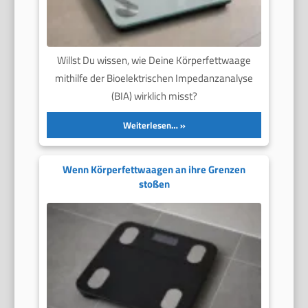
Willst Du wissen, wie Deine Körperfettwaage
mithilfe der Bioelektrischen Impedanzanalyse
(BIA) wirklich misst?
Weiterlesen…
Wenn Körperfettwaagen an ihre Grenzen
stoßen