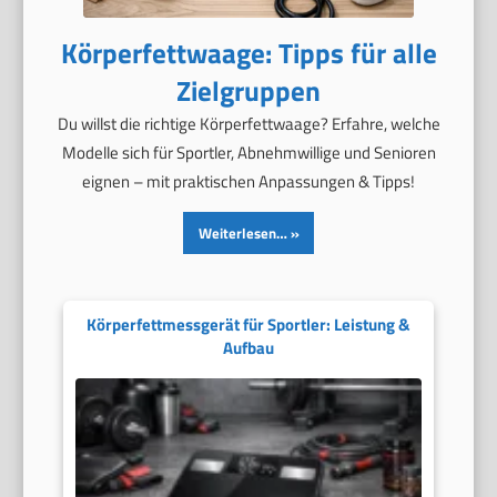
Körperfettwaage: Tipps für alle
Zielgruppen
Du willst die richtige Körperfettwaage? Erfahre, welche
Modelle sich für Sportler, Abnehmwillige und Senioren
eignen – mit praktischen Anpassungen & Tipps!
Weiterlesen…
Körperfettmessgerät für Sportler: Leistung &
Aufbau