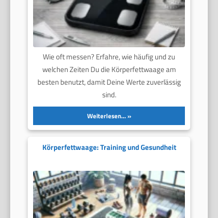
Wie oft messen? Erfahre, wie häufig und zu
welchen Zeiten Du die Körperfettwaage am
besten benutzt, damit Deine Werte zuverlässig
sind.
Weiterlesen…
Körperfettwaage: Training und Gesundheit