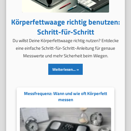
Körperfettwaage richtig benutzen:
Schritt-für-Schritt
Du willst Deine Körperfettwaage richtig nutzen? Entdecke
eine einfache Schritt-für-Schritt-Anleitung für genaue
Messwerte und mehr Sicherheit beim Wiegen.
Weiterlesen…
Messfrequenz: Wann und wie oft Körperfett
messen