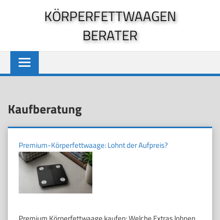
Zum
KÖRPERFETTWAAGEN
Inhalt
BERATER
springen
Kaufberatung
Premium-Körperfettwaage: Lohnt der Aufpreis?
Premium Körperfettwaage kaufen: Welche Extras lohnen