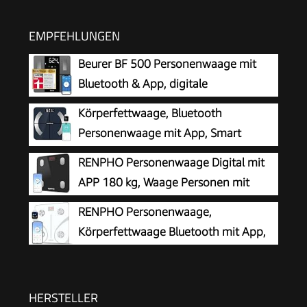
EMPFEHLUNGEN
Beurer BF 500 Personenwaage mit
Bluetooth & App, digitale
Körperfettwaage mit Messung von
Körperfettwaage, Bluetooth
Körperfett, Muskelanteil, Kalorienbedarf etc., XL-
Personenwaage mit App, Smart
Display, Datenübertragung zu Apple Health &
Digitale Waage für Körperfett, BMI,
RENPHO Personenwaage Digital mit
co., bis 180 kg
Gewicht, Muskelmasse, Wasser, Protein,
APP 180 kg, Waage Personen mit
Skelettmuskel, Knochengewicht, BMR, Schwarz
Körperfett und Muskelmasse mit 13
RENPHO Personenwaage,
Messwerten, Bluetooth Körperfettwaage für
Körperfettwaage Bluetooth mit App,
Baby und Schwangere, Schwarz
Weiß
HERSTELLER