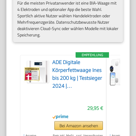
Für die meisten Privatanwender ist eine BIA-Waage mit
4 Elektroden und optionaler App die beste Wahl.
Sportlich aktive Nutzer wählen Handelektroden oder
Mehrfrequenzgeräte. Datenschutzbewusste Nutzer
deaktivieren Cloud-Sync oder wählen Modelle mit lokaler
Speicherung.
EMPFEHLUNG
ADE Digitale
Körperfettwaage Ines
bis 200 kg | Testsieger
2024 |
Personenwaage mit
Körperfettanalyse,
29,95 €
BMI, Muskelmasse,
Körperwasser,
Gewicht, BMR |
Bei Amazon ansehen
Körperwaage mit
*
Anzeige
Preis inkl. MwSt., zzgl. Versandkosten
*
Anzeige