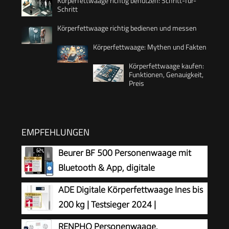
Körperfettwaage richtig benutzen: Schritt-für-
Schritt
Körperfettwaage richtig bedienen und messen
Körperfettwaage: Mythen und Fakten
Körperfettwaage kaufen:
Funktionen, Genauigkeit,
Preis
EMPFEHLUNGEN
Beurer BF 500 Personenwaage mit
Bluetooth & App, digitale
Körperfettwaage mit Messung von
ADE Digitale Körperfettwaage Ines bis
Körperfett, Muskelanteil, Kalorienbedarf etc., XL-
200 kg | Testsieger 2024 |
Display, Datenübertragung zu Apple Health &
Personenwaage mit Körperfettanalyse,
RENPHO Personenwaage,
co., bis 180 kg