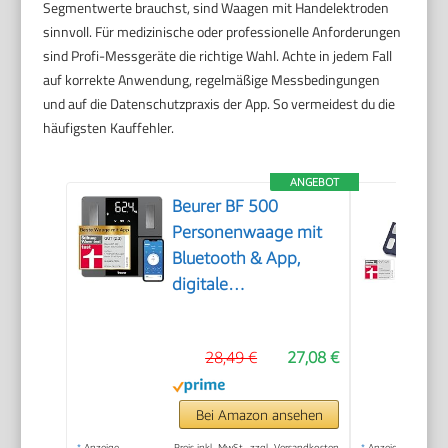
Segmentwerte brauchst, sind Waagen mit Handelektroden
sinnvoll. Für medizinische oder professionelle Anforderungen
sind Profi-Messgeräte die richtige Wahl. Achte in jedem Fall
auf korrekte Anwendung, regelmäßige Messbedingungen
und auf die Datenschutzpraxis der App. So vermeidest du die
häufigsten Kauffehler.
ANGEBOT
Beurer BF 500
Personenwaage mit
Bluetooth & App,
digitale
Körperfettwaage mit
Messung von
28,49 €
27,08 €
Körperfett,
Muskelanteil,
Kalorienbedarf etc.,
Bei Amazon ansehen
XL-Display,
*
Anzeige
Preis inkl. MwSt., zzgl. Versandkosten
*
Anzeige