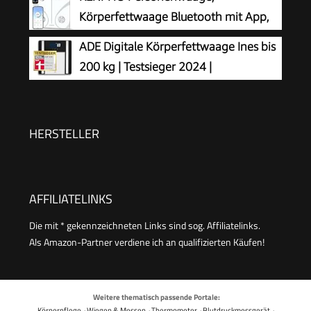
BMI, Muskelmasse, Körperwasser, Gewicht, BMR |
Körperfettwaage Bluetooth mit App,
Körperwaage mit Benutzererkennung | weiß
Weiß
ADE Digitale Körperfettwaage Ines bis
200 kg | Testsieger 2024 |
Personenwaage mit Körperfettanalyse,
BMI, Muskelmasse, Körperwasser, Gewicht, BMR |
Körperwaage mit Benutzererkennung | schwarz
HERSTELLER
AFFILIATELINKS
Die mit * gekennzeichneten Links sind sog. Affiliatelinks.
Als Amazon-Partner verdiene ich an qualifizierten Käufen!
Weitere thematisch passende Portale:
Körperpflege
·
Wiegen & Messen
·
Thermometer
·
Blutdruckmessgerät
·