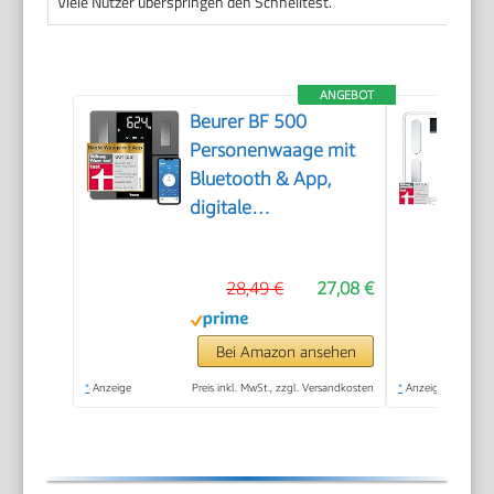
Viele Nutzer überspringen den Schnelltest.
ANGEBOT
Beurer BF 500
Personenwaage mit
Bluetooth & App,
digitale
Körperfettwaage mit
Messung von
28,49 €
27,08 €
Körperfett,
Muskelanteil,
Kalorienbedarf etc.,
Bei Amazon ansehen
XL-Display,
*
Anzeige
Preis inkl. MwSt., zzgl. Versandkosten
*
Anzeige
Datenübertragung zu
Apple Health & co.,
bis 180 kg