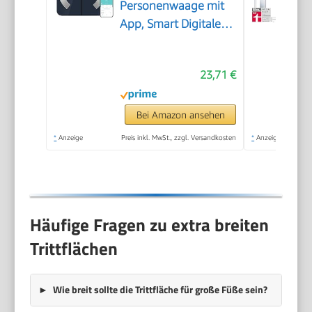
Personenwaage mit
App, Smart Digitale
Waage für Körperfett,
BMI, Gewicht,
23,71 €
Muskelmasse, Wasser,
Protein,
Skelettmuskel,
Bei Amazon ansehen
Knochengewicht,
*
Anzeige
Preis inkl. MwSt., zzgl. Versandkosten
*
Anzeige
BMR, Schwarz
Häufige Fragen zu extra breiten
Trittflächen
Wie breit sollte die Trittfläche für große Füße sein?