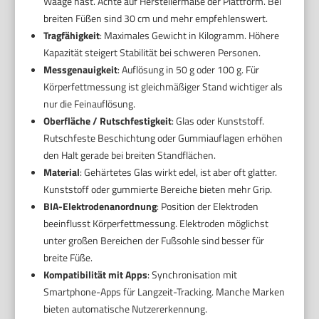
Waage hast. Achte auf Herstellermaße der Plattform. Bei
breiten Füßen sind 30 cm und mehr empfehlenswert.
Tragfähigkeit
: Maximales Gewicht in Kilogramm. Höhere
Kapazität steigert Stabilität bei schweren Personen.
Messgenauigkeit
: Auflösung in 50 g oder 100 g. Für
Körperfettmessung ist gleichmäßiger Stand wichtiger als
nur die Feinauflösung.
Oberfläche / Rutschfestigkeit
: Glas oder Kunststoff.
Rutschfeste Beschichtung oder Gummiauflagen erhöhen
den Halt gerade bei breiten Standflächen.
Material
: Gehärtetes Glas wirkt edel, ist aber oft glatter.
Kunststoff oder gummierte Bereiche bieten mehr Grip.
BIA-Elektrodenanordnung
: Position der Elektroden
beeinflusst Körperfettmessung. Elektroden möglichst
unter großen Bereichen der Fußsohle sind besser für
breite Füße.
Kompatibilität mit Apps
: Synchronisation mit
Smartphone-Apps für Langzeit-Tracking. Manche Marken
bieten automatische Nutzererkennung.