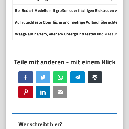
Bei Bedarf Modelle mit großen oder flächigen Elektroden wählen
Auf rutschfeste Oberfläche und niedrige Aufbauhöhe achten
für e
Waage auf hartem, ebenem Untergrund testen
und Messungen me
Facebook
Twitter
WhatsApp
Telegram
Buffer
Pinterest
LinkedIn
Email
Wer schreibt hier?