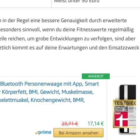
Meist unter 50 Euro
n der Regel eine bessere Genauigkeit durch erweiterte
 besonders sinnvoll, wenn du deine Fitnesswerte regelmäßig
lle reichen, um grobe Entwicklungen zu verfolgen, sind aber
ztlich kommt es auf deine Erwartungen und den Einsatzzweck
ANGEBOT
 Bluetooth Personenwaage mit App, Smart
r Körperfett, BMI, Gewicht, Muskelmasse,
Skelettmuskel, Knochengewicht, BMR,
❯
23,71 €
17,14 €
Bei Amazon ansehen