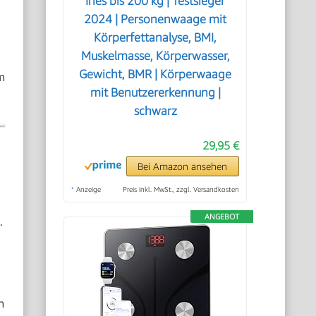
Ines bis 200 kg | Testsieger
2024 | Personenwaage mit
Körperfettanalyse, BMI,
Muskelmasse, Körperwasser,
Gewicht, BMR | Körperwaage
m
mit Benutzererkennung |
schwarz
29,95 €
Bei Amazon ansehen
*
Anzeige
Preis inkl. MwSt., zzgl. Versandkosten
ANGEBOT
.
m