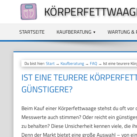
Zum
KÖRPERFETTWAAG
Inhalt
springen
STARTSEITE
KAUFBERATUNG
WARTUNG & 
Du bist hier:
Start
→
Kaufberatung
→
FAQ
→ Ist eine teurere Kör
IST EINE TEURERE KÖRPERFET
GÜNSTIGERE?
Beim Kauf einer Körperfettwaage stehst du oft vor d
Messwerte auch stimmen? Oder reicht ein günstiges 
zu behalten? Diese Unsicherheit kennen viele, die i
Denn der Markt bietet eine große Auswahl – von ein