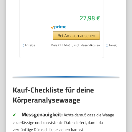
Körperfettwaage mit
Messung von
27,98 €
Körperfett,
Muskelanteil,
Kalorienbedarf etc.,
Bei Amazon ansehen
XL-Display,
*
Anzeige
Preis inkl. MwSt., zzgl. Versandkosten
*
Anzeige
Datenübertragung zu
Apple Health & co.,
bis 180 kg
Kauf-Checkliste für deine
Körperanalysewaage
Messgenauigkeit:
✔
Achte darauf, dass die Waage
zuverlässige und konsistente Daten liefert, damit du
vernünftige Rückschlüsse ziehen kannst.