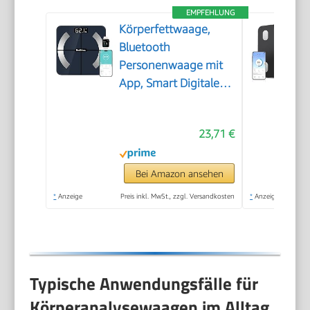
EMPFEHLUNG
Körperfettwaage,
Bluetooth
Personenwaage mit
App, Smart Digitale
Waage für Körperfett,
BMI, Gewicht,
23,71 €
Muskelmasse, Wasser,
Protein,
Skelettmuskel,
Bei Amazon ansehen
Knochengewicht,
*
Anzeige
Preis inkl. MwSt., zzgl. Versandkosten
*
Anzeige
BMR, Schwarz
Typische Anwendungsfälle für
Körperanalysewaagen im Alltag