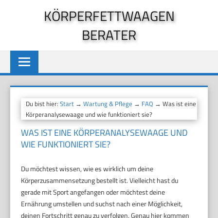
Zum
KÖRPERFETTWAAGEN
Inhalt
BERATER
springen
Du bist hier:
Start
→
Wartung & Pflege
→
FAQ
→ Was ist eine
Körperanalysewaage und wie funktioniert sie?
WAS IST EINE KÖRPERANALYSEWAAGE UND
WIE FUNKTIONIERT SIE?
Du möchtest wissen, wie es wirklich um deine
Körperzusammensetzung bestellt ist. Vielleicht hast du
gerade mit Sport angefangen oder möchtest deine
Ernährung umstellen und suchst nach einer Möglichkeit,
deinen Fortschritt genau zu verfolgen. Genau hier kommen