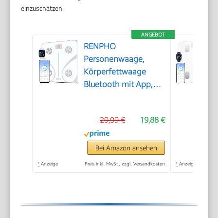
einzuschätzen.
ANGEBOT
RENPHO
Personenwaage,
Körperfettwaage
Bluetooth mit App,
Weiß
29,99 €
19,88 €
Bei Amazon ansehen
*
Anzeige
Preis inkl. MwSt., zzgl. Versandkosten
*
Anzeige