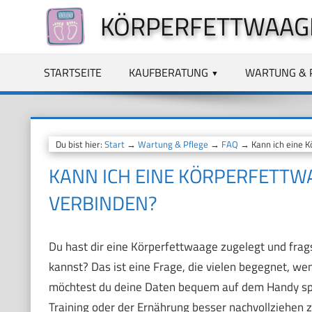
Zum
KÖRPERFETTWAAG
Inhalt
springen
STARTSEITE
KAUFBERATUNG
WARTUNG & 
Du bist hier:
Start
→
Wartung & Pflege
→
FAQ
→ Kann ich eine 
KANN ICH EINE KÖRPERFETT
VERBINDEN?
Du hast dir eine Körperfettwaage zugelegt und frag
kannst? Das ist eine Frage, die vielen begegnet, wen
möchtest du deine Daten bequem auf dem Handy spei
Training oder der Ernährung besser nachvollziehen z