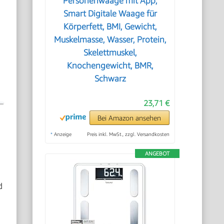
Personenwaage mit App,
Smart Digitale Waage für
Körperfett, BMI, Gewicht,
Muskelmasse, Wasser, Protein,
Skelettmuskel,
Knochengewicht, BMR,
Schwarz
23,71 €
Bei Amazon ansehen
*
Anzeige
Preis inkl. MwSt., zzgl. Versandkosten
ANGEBOT
d