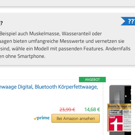
g?
Beispiel auch Muskelmasse, Wasseranteil oder
aagen bieten umfangreiche Messwerte und vernetzen sie
 sind, wähle ein Modell mit passenden Features. Andernfalls
nen ohne Smartphone.
ANGEBOT
aage Digital, Bluetooth Körperfettwaage,
❯
23,99 €
14,68 €
Bei Amazon ansehen