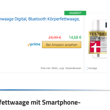
ANGEBOT
aage Digital, Bluetooth Körperfettwaage,
❯
23,99 €
14,68 €
Bei Amazon ansehen
Preis inkl. MwSt., zzgl. Versandkosten
*
Anzeige
rfettwaage mit Smartphone-