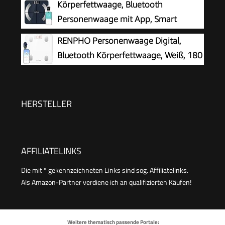
Körperfettwaage, Bluetooth
co., bis 180 kg
Personenwaage mit App, Smart
Digitale Waage für Körperfett, BMI,
RENPHO Personenwaage Digital,
Gewicht, Muskelmasse, Wasser, Protein,
Bluetooth Körperfettwaage, Weiß, 180
Skelettmuskel, Knochengewicht, BMR, Schwarz
kg
HERSTELLER
AFFILIATELINKS
Die mit * gekennzeichneten Links sind sog. Affiliatelinks.
Als Amazon-Partner verdiene ich an qualifizierten Käufen!
Weitere thematisch passende Portale: