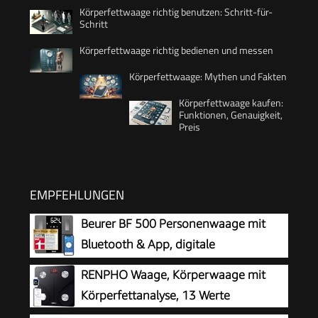
Körperfettwaage richtig benutzen: Schritt-für-
Schritt
Körperfettwaage richtig bedienen und messen
Körperfettwaage: Mythen und Fakten
Körperfettwaage kaufen:
Funktionen, Genauigkeit,
Preis
EMPFEHLUNGEN
Beurer BF 500 Personenwaage mit
Bluetooth & App, digitale
Körperfettwaage mit Messung von
RENPHO Waage, Körperwaage mit
Körperfett, Muskelanteil, Kalorienbedarf etc., XL-
Körperfettanalyse, 13 Werte
Display, Datenübertragung zu Apple Health &