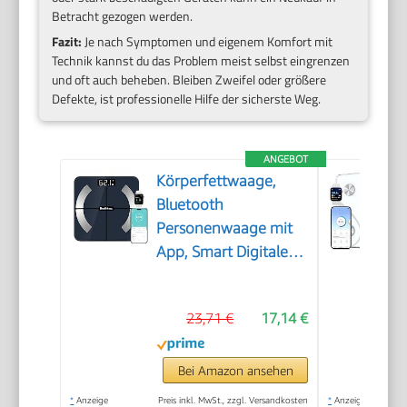
Betracht gezogen werden.
Fazit:
Je nach Symptomen und eigenem Komfort mit
Technik kannst du das Problem meist selbst eingrenzen
und oft auch beheben. Bleiben Zweifel oder größere
Defekte, ist professionelle Hilfe der sicherste Weg.
ANGEBOT
Körperfettwaage,
Bluetooth
Personenwaage mit
App, Smart Digitale
Waage für Körperfett,
BMI, Gewicht,
23,71 €
17,14 €
Muskelmasse, Wasser,
Protein,
Skelettmuskel,
Bei Amazon ansehen
Knochengewicht,
*
Anzeige
Preis inkl. MwSt., zzgl. Versandkosten
*
Anzeige