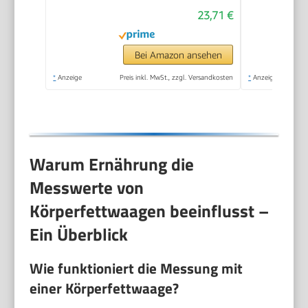
BMI, Gewicht,
23,71 €
Muskelmasse, Wasser,
Protein,
Skelettmuskel,
Bei Amazon ansehen
Knochengewicht,
*
Anzeige
Preis inkl. MwSt., zzgl. Versandkosten
*
Anzeige
BMR, Schwarz
Warum Ernährung die
Messwerte von
Körperfettwaagen beeinflusst –
Ein Überblick
Wie funktioniert die Messung mit
einer Körperfettwaage?