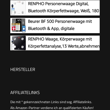
Smartphone-App, Bestimmung von
RENPHO Personenwaage Digital,
Körpergewicht, Körperfett, Muskelanteil und
Bluetooth Körperfettwaage, Weiß, 180
Kalorienbedarf AMR/BMR, Schwarz, LCD
kg
Beurer BF 500 Personenwaage mit
Bluetooth & App, digitale
Körperfettwaage mit Messung von
RENPHO Waage, Körperwaage mit
Körperfett, Muskelanteil, Kalorienbedarf etc., XL-
Körperfettanalyse,13 Werte,abnehmen
Display, Datenübertragung zu Apple Health &
co., bis 180 kg
HERSTELLER
AFFILIATELINKS
Die mit * gekennzeichneten Links sind sog. Affiliatelinks.
Als Amazon-Partner verdiene ich an qualifizierten Käufen!