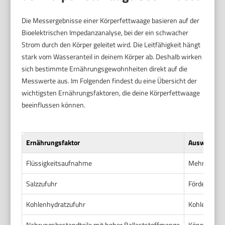
Die Messergebnisse einer Körperfettwaage basieren auf der
Bioelektrischen Impedanzanalyse, bei der ein schwacher
Strom durch den Körper geleitet wird. Die Leitfähigkeit hängt
stark vom Wasseranteil in deinem Körper ab. Deshalb wirken
sich bestimmte Ernährungsgewohnheiten direkt auf die
Messwerte aus. Im Folgenden findest du eine Übersicht der
wichtigsten Ernährungsfaktoren, die deine Körperfettwaage
beeinflussen können.
Ernährungsfaktor
Auswirkung 
Flüssigkeitsaufnahme
Mehr Wasser
Salzzufuhr
Fördert Was
Kohlenhydratzufuhr
Kohlenhydra
Nahrungsbestandteile mit hoher Ballaststoffmenge
Können Ver