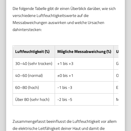
Die folgende Tabelle gibt dir einen Überblick darüber, wie sich
verschiedene Luftfeuchtigkeitswerte auf die
Messabweichungen auswirken und welche Ursachen
dahinterstecken:
Luftfeuchtigkeit (%)
Mögliche Messabweichung (%)
Ursache
30–40 (sehr trocken)
+1 bis +3
Geringe 
40–60 (normal)
±0 bis +1
Optimale
60–80 (hoch)
-1 bis -3
Erhöhte 
Über 80 (sehr hoch)
-2 bis -5
Messfehl
Zusammengefasst beeinflusst die Luftfeuchtigkeit vor allem
die elektrische Leitfähigkeit deiner Haut und damit die