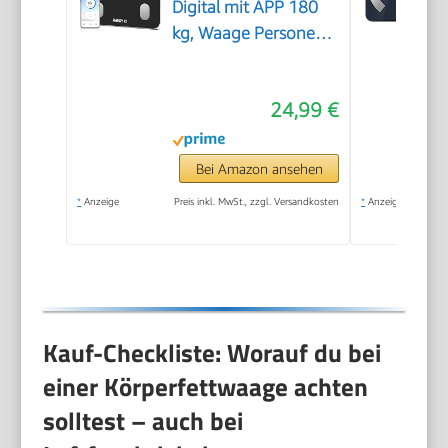
Digital mit APP 180
kg, Waage Personen
mit Körperfett und
Muskelmasse mit 13
24,99 €
Messwerten,
Bluetooth
Körperfettwaage für
Bei Amazon ansehen
Baby und
*
Anzeige
Preis inkl. MwSt., zzgl. Versandkosten
*
Anzeige
Schwangere, Schwarz
Kauf-Checkliste: Worauf du bei
einer Körperfettwaage achten
solltest – auch bei