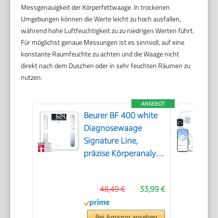
Messgenauigkeit der Körperfettwaage. In trockenen
Umgebungen können die Werte leicht zu hoch ausfallen,
während hohe Luftfeuchtigkeit zu zu niedrigen Werten führt.
Für möglichst genaue Messungen ist es sinnvoll, auf eine
konstante Raumfeuchte zu achten und die Waage nicht
direkt nach dem Duschen oder in sehr feuchten Räumen zu
nutzen.
ANGEBOT
Beurer BF 400 white
Diagnosewaage
Signature Line,
präzise Körperanalyse
für bis zu 10
Personen, mit extra
48,49 €
33,99 €
großem Invers-LCD-
Display, Tragkraft bis
200 kg
Bei Amazon ansehen