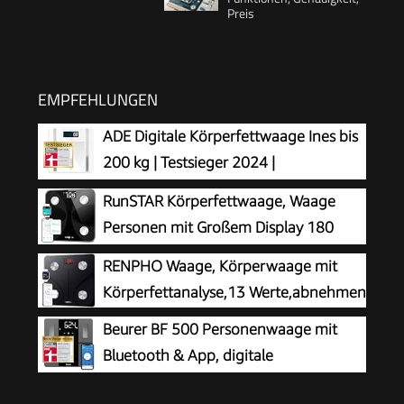
Preis
EMPFEHLUNGEN
ADE Digitale Körperfettwaage Ines bis
200 kg | Testsieger 2024 |
Personenwaage mit Körperfettanalyse,
RunSTAR Körperfettwaage, Waage
BMI, Muskelmasse, Körperwasser, Gewicht, BMR |
Personen mit Großem Display 180
Körperwaage mit Benutzererkennung | weiß
kg/400 lbs, Personenwaage Digitale
RENPHO Waage, Körperwaage mit
Analysator für 13 Essentielle Körperwerte, mit
Körperfettanalyse,13 Werte,abnehmen
App-Synchronisierung
Beurer BF 500 Personenwaage mit
Bluetooth & App, digitale
Körperfettwaage mit Messung von