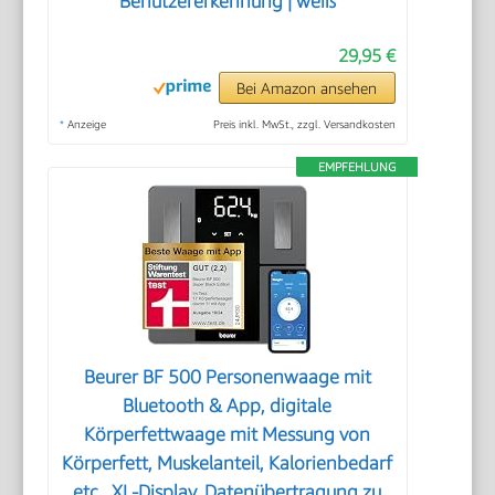
Benutzererkennung | weiß
29,95 €
Bei Amazon ansehen
*
Anzeige
Preis inkl. MwSt., zzgl. Versandkosten
EMPFEHLUNG
Beurer BF 500 Personenwaage mit
Bluetooth & App, digitale
Körperfettwaage mit Messung von
Körperfett, Muskelanteil, Kalorienbedarf
etc., XL-Display, Datenübertragung zu