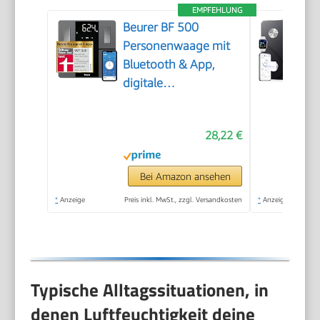
EMPFEHLUNG
Beurer BF 500
Personenwaage mit
Bluetooth & App,
digitale
Körperfettwaage mit
Messung von
28,22 €
Körperfett,
Muskelanteil,
Kalorienbedarf etc.,
Bei Amazon ansehen
XL-Display,
*
Anzeige
Preis inkl. MwSt., zzgl. Versandkosten
*
Anzeige
Datenübertragung zu
Apple Health & co.,
bis 180 kg
Typische Alltagssituationen, in
denen Luftfeuchtigkeit deine