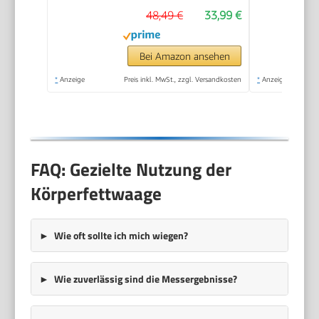
Personen, mit extra
48,49 €
33,99 €
großem Invers-LCD-
Display, Tragkraft bis
200 kg
Bei Amazon ansehen
*
Anzeige
Preis inkl. MwSt., zzgl. Versandkosten
*
Anzeige
FAQ: Gezielte Nutzung der
Körperfettwaage
Wie oft sollte ich mich wiegen?
Wie zuverlässig sind die Messergebnisse?