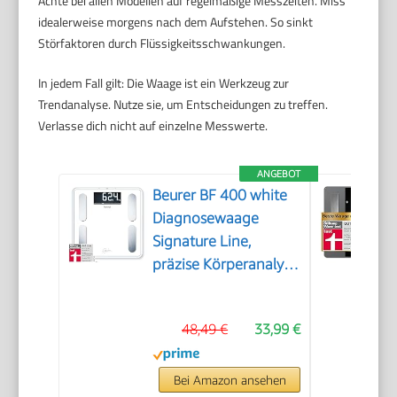
Achte bei allen Modellen auf regelmäßige Messzeiten. Miss
idealerweise morgens nach dem Aufstehen. So sinkt
Störfaktoren durch Flüssigkeitsschwankungen.
In jedem Fall gilt: Die Waage ist ein Werkzeug zur
Trendanalyse. Nutze sie, um Entscheidungen zu treffen.
Verlasse dich nicht auf einzelne Messwerte.
ANGEBOT
Beurer BF 400 white
Diagnosewaage
Signature Line,
präzise Körperanalyse
für bis zu 10
Personen, mit extra
48,49 €
33,99 €
großem Invers-LCD-
Display, Tragkraft bis
200 kg
Bei Amazon ansehen