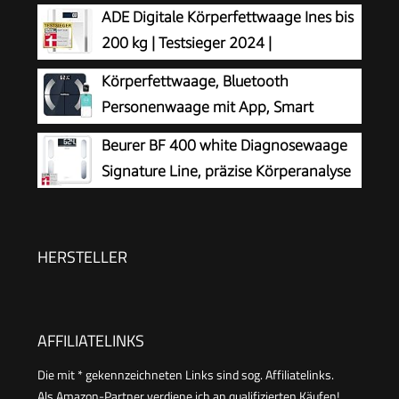
kg
ADE Digitale Körperfettwaage Ines bis
200 kg | Testsieger 2024 |
Personenwaage mit Körperfettanalyse,
Körperfettwaage, Bluetooth
BMI, Muskelmasse, Körperwasser, Gewicht, BMR |
Personenwaage mit App, Smart
Körperwaage mit Benutzererkennung | weiß
Digitale Waage für Körperfett, BMI,
Beurer BF 400 white Diagnosewaage
Gewicht, Muskelmasse, Wasser, Protein,
Signature Line, präzise Körperanalyse
Skelettmuskel, Knochengewicht, BMR, Schwarz
für bis zu 10 Personen, mit extra
großem Invers-LCD-Display, Tragkraft bis 200 kg
HERSTELLER
AFFILIATELINKS
Die mit * gekennzeichneten Links sind sog. Affiliatelinks.
Als Amazon-Partner verdiene ich an qualifizierten Käufen!