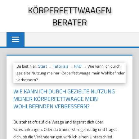
Zum
KÖRPERFETTWAAGEN
Inhalt
BERATER
springen
Du bist hier:
Start
→
Tutorials
→
FAQ
→ Wie kann ich durch
gezielte Nutzung meiner Körperfettwaage mein Wohlbefinden
verbessern?
WIE KANN ICH DURCH GEZIELTE NUTZUNG
MEINER KÖRPERFETTWAAGE MEIN
WOHLBEFINDEN VERBESSERN?
Du stehst oft auf die Waage und ärgerst dich über
Schwankungen. Oder du trainierst regelmäßig und fragst
dich, ob die Veränderungen wirklich einen Unterschied