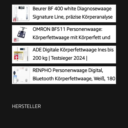
Beurer BF 400 white Diagnosewaage
Signature Line, präzise Körperanalyse
für bis zu 10 Personen, mit extra
OMRON BF511 Personenwaage:
großem Invers-LCD-Display, Tragkraft bis 200 kg
Körperfettwaage mit Körperfett und
Muskelmasse
ADE Digitale Körperfettwaage Ines bis
200 kg | Testsieger 2024 |
Personenwaage mit Körperfettanalyse,
RENPHO Personenwaage Digital,
BMI, Muskelmasse, Körperwasser, Gewicht, BMR |
Bluetooth Körperfettwaage, Weiß, 180
Körperwaage mit Benutzererkennung | weiß
kg
HERSTELLER