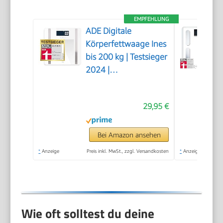
EMPFEHLUNG
ADE Digitale
Körperfettwaage Ines
bis 200 kg | Testsieger
2024 |
Personenwaage mit
Körperfettanalyse,
29,95 €
BMI, Muskelmasse,
Körperwasser,
Gewicht, BMR |
Bei Amazon ansehen
Körperwaage mit
*
Anzeige
Preis inkl. MwSt., zzgl. Versandkosten
*
Anzeige
Benutzererkennung |
weiß
Wie oft solltest du deine