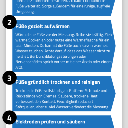
normale Zimmertemperaturen. Zu kalte Luft kühlt die
Füße weiter ab. Sorge außerdem für eine ruhige, zugfreie
Umgebung.
Füße gezielt aufwärmen
Wärm deine Füße vor der Messung. Reibe sie kräftig. Zieh
warme Socken an oder nutze eine Wärmeflasche für ein
paar Minuten. Du kannst die Füße auch kurz in warmes
Wasser tauchen. Achte darauf, dass das Wasser nicht zu
heiß ist. Bei Durchblutungsstörungen oder
Nervenschäden sprich vorher mit einer Ärztin oder einem
Arzt.
Füße gründlich trocknen und reinigen
Trockne die Füße vollständig ab. Entferne Schmutz und
Rückstände von Cremes. Saubere, trockene Haut
verbessert den Kontakt. Feuchtigkeit reduziert
Störquellen, aber zu viel Wasser verändert die Messung.
Elektroden prüfen und säubern