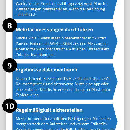
Warte, bis das Ergebnis stabil angezeigt wird. Manche
Waagen zeigen Messfehler an, wenn die Verbindung
schlecht ist.
Mehrfachmessungen durchführen
Mache 2 bis 3 Messungen hintereinander mit kurzen
Pausen. Notiere alle Werte. Bildet aus den Messungen
einen Mittelwert oder streiche Ausreißer. Das reduziert
Zufallsschwankungen.
Ergebnisse dokumentieren
Notiere Uhrzeit, Fußzustand (z. B. „kalt, zuvor draußen“),
Raumtemperatur und Messwerte. Nutze eine App oder
eine einfache Tabelle. So erkennst du später Muster und
Fehlerquellen.
Regelmäßigkeit sicherstellen
Messe immer unter ähnlichen Bedingungen. Am besten
morgens nach dem Aufstehen und vor dem Frühstück.
Wenn du ungewöhnlich kalte Füße hattest, wiederhole die