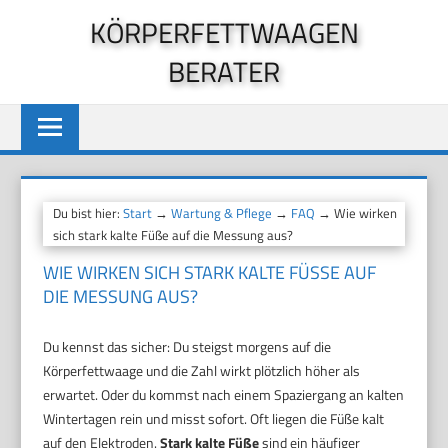
Zum
KÖRPERFETTWAAGEN
Inhalt
BERATER
springen
Du bist hier:
Start
→
Wartung & Pflege
→
FAQ
→ Wie wirken
sich stark kalte Füße auf die Messung aus?
WIE WIRKEN SICH STARK KALTE FÜSSE AUF D
IE MESSUNG AUS?
Du kennst das sicher: Du steigst morgens auf die
Körperfettwaage und die Zahl wirkt plötzlich höher als
erwartet. Oder du kommst nach einem Spaziergang an kalten
Wintertagen rein und misst sofort. Oft liegen die Füße kalt
auf den Elektroden.
Stark kalte Füße
sind ein häufiger