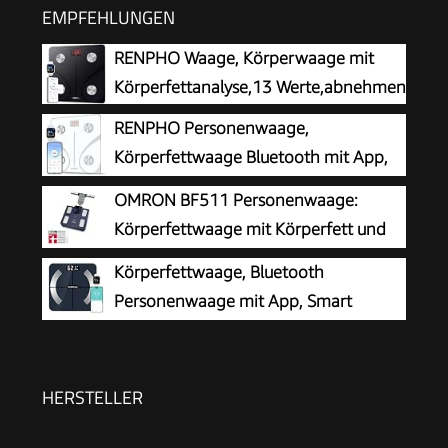
EMPFEHLUNGEN
RENPHO Waage, Körperwaage mit
Körperfettanalyse,13 Werte,abnehmen
RENPHO Personenwaage,
Körperfettwaage Bluetooth mit App,
Weiß
OMRON BF511 Personenwaage:
Körperfettwaage mit Körperfett und
Muskelmasse
Körperfettwaage, Bluetooth
Personenwaage mit App, Smart
Digitale Waage für Körperfett, BMI,
Gewicht, Muskelmasse, Wasser, Protein,
Skelettmuskel, Knochengewicht, BMR, Schwarz
HERSTELLER