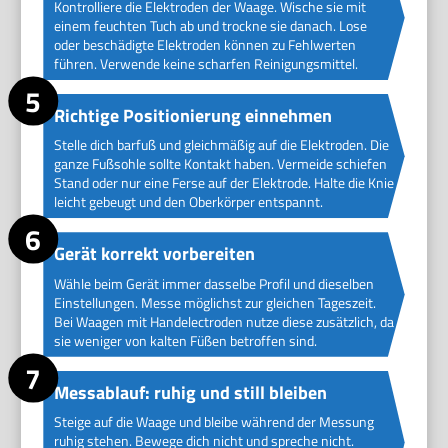
Kontrolliere die Elektroden der Waage. Wische sie mit
einem feuchten Tuch ab und trockne sie danach. Lose
oder beschädigte Elektroden können zu Fehlwerten
führen. Verwende keine scharfen Reinigungsmittel.
Richtige Positionierung einnehmen
Stelle dich barfuß und gleichmäßig auf die Elektroden. Die
ganze Fußsohle sollte Kontakt haben. Vermeide schiefen
Stand oder nur eine Ferse auf der Elektrode. Halte die Knie
leicht gebeugt und den Oberkörper entspannt.
Gerät korrekt vorbereiten
Wähle beim Gerät immer dasselbe Profil und dieselben
Einstellungen. Messe möglichst zur gleichen Tageszeit.
Bei Waagen mit Handelectroden nutze diese zusätzlich, da
sie weniger von kalten Füßen betroffen sind.
Messablauf: ruhig und still bleiben
Steige auf die Waage und bleibe während der Messung
ruhig stehen. Bewege dich nicht und spreche nicht.