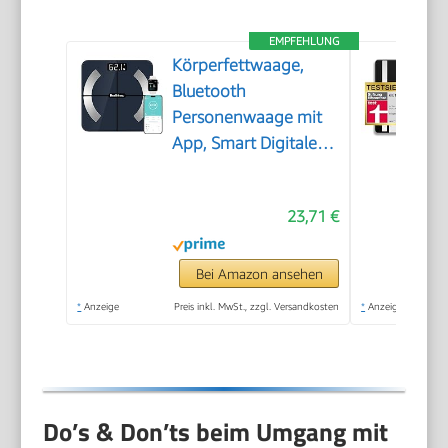
EMPFEHLUNG
Körperfettwaage,
Bluetooth
Personenwaage mit
App, Smart Digitale
Waage für Körperfett,
BMI, Gewicht,
23,71 €
Muskelmasse, Wasser,
Protein,
Skelettmuskel,
Bei Amazon ansehen
Knochengewicht,
*
Anzeige
Preis inkl. MwSt., zzgl. Versandkosten
*
Anzeige
BMR, Schwarz
Do’s & Don’ts beim Umgang mit