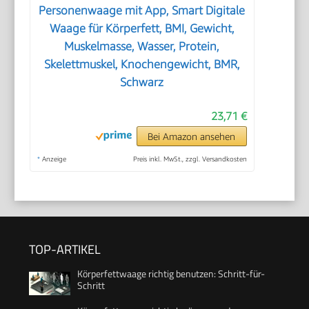
Personenwaage mit App, Smart Digitale
Waage für Körperfett, BMI, Gewicht,
Muskelmasse, Wasser, Protein,
Skelettmuskel, Knochengewicht, BMR,
Schwarz
23,71 €
Bei Amazon ansehen
*
Anzeige
Preis inkl. MwSt., zzgl. Versandkosten
TOP-ARTIKEL
Körperfettwaage richtig benutzen: Schritt-für-
Schritt