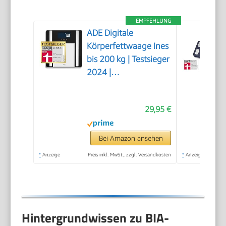
EMPFEHLUNG
ADE Digitale
Körperfettwaage Ines
bis 200 kg | Testsieger
2024 |
Personenwaage mit
Körperfettanalyse,
29,95 €
BMI, Muskelmasse,
Körperwasser,
Gewicht, BMR |
Bei Amazon ansehen
Körperwaage mit
*
Anzeige
Preis inkl. MwSt., zzgl. Versandkosten
*
Anzeige
Benutzererkennung |
schwarz
Hintergrundwissen zu BIA-