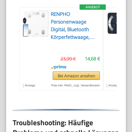
ANGEBOT
RENPHO
Personenwaage
Digital, Bluetooth
Körperfettwaage,
Weiß, 180 kg
23,99 €
14,68 €
Bei Amazon ansehen
*
Anzeige
Preis inkl. MwSt., zzgl. Versandkosten
*
Anzeige
Troubleshooting: Häufige