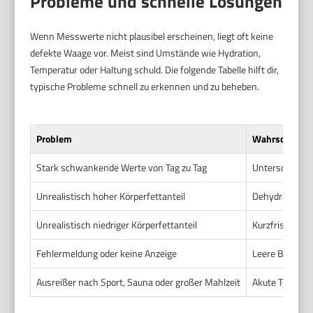
Probleme und schnelle Lösungen
Wenn Messwerte nicht plausibel erscheinen, liegt oft keine
defekte Waage vor. Meist sind Umstände wie Hydration,
Temperatur oder Haltung schuld. Die folgende Tabelle hilft dir,
typische Probleme schnell zu erkennen und zu beheben.
Problem
Wahrscheinli
Stark schwankende Werte von Tag zu Tag
Unterschiedlic
Unrealistisch hoher Körperfettanteil
Dehydratation
Unrealistisch niedriger Körperfettanteil
Kurzfristige Ü
Fehlermeldung oder keine Anzeige
Leere Batterie
Ausreißer nach Sport, Sauna oder großer Mahlzeit
Akute Tempera