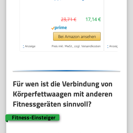
Waage für Körperfett,
BMI, Gewicht,
23,71 €
17,14 €
Muskelmasse, Wasser,
Protein,
Skelettmuskel,
Bei Amazon ansehen
Knochengewicht,
*
Anzeige
Preis inkl. MwSt., zzgl. Versandkosten
*
Anzeige
BMR, Schwarz
Für wen ist die Verbindung von
Körperfettwaagen mit anderen
Fitnessgeräten sinnvoll?
Fitness-Einsteiger