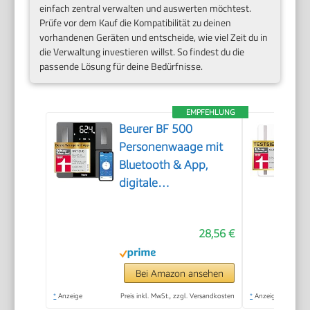
einfach zentral verwalten und auswerten möchtest.
Prüfe vor dem Kauf die Kompatibilität zu deinen
vorhandenen Geräten und entscheide, wie viel Zeit du in
die Verwaltung investieren willst. So findest du die
passende Lösung für deine Bedürfnisse.
EMPFEHLUNG
Beurer BF 500
Personenwaage mit
Bluetooth & App,
digitale
Körperfettwaage mit
Messung von
28,56 €
Körperfett,
Muskelanteil,
Kalorienbedarf etc.,
Bei Amazon ansehen
XL-Display,
*
Anzeige
Preis inkl. MwSt., zzgl. Versandkosten
*
Anzeige
Datenübertragung zu