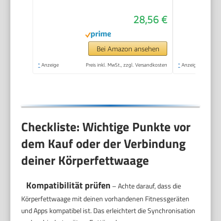
Messung von
28,56 €
Körperfett,
Muskelanteil,
Kalorienbedarf etc.,
Bei Amazon ansehen
XL-Display,
*
Anzeige
Preis inkl. MwSt., zzgl. Versandkosten
*
Anzeige
Datenübertragung zu
Apple Health & co.,
bis 180 kg
Checkliste: Wichtige Punkte vor
dem Kauf oder der Verbindung
deiner Körperfettwaage
Kompatibilität prüfen
– Achte darauf, dass die
Körperfettwaage mit deinen vorhandenen Fitnessgeräten
und Apps kompatibel ist. Das erleichtert die Synchronisation