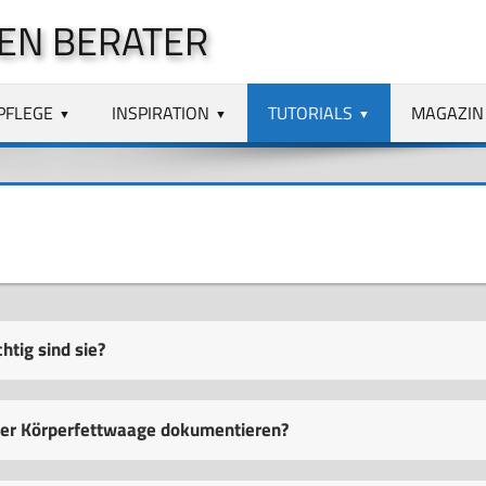
EN BERATER
PFLEGE
INSPIRATION
TUTORIALS
MAGAZIN
htig sind sie?
iner Körperfettwaage dokumentieren?