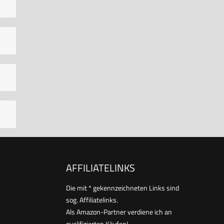
AFFILIATELINKS
Die mit * gekennzeichneten Links sind
sog. Affiliatelinks.
Als Amazon-Partner verdiene ich an
qualifizierten Käufen!