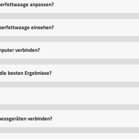
perfettwaage anpassen?
rperfettwaage einsehen?
puter verbinden?
 die besten Ergebnisse?
?
nessgeräten verbinden?