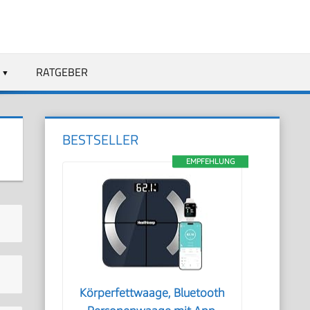
RATGEBER
BESTSELLER
EMPFEHLUNG
Körperfettwaage, Bluetooth