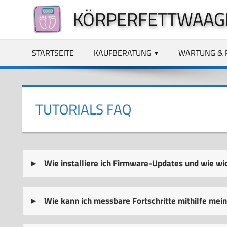
Zum
KÖRPERFETTWAAG
Inhalt
springen
STARTSEITE
KAUFBERATUNG
WARTUNG & 
TUTORIALS FAQ
Wie installiere ich Firmware-Updates und wie wic
Wie kann ich messbare Fortschritte mithilfe me