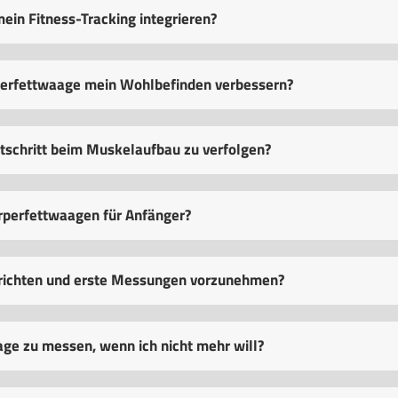
ein Fitness-Tracking integrieren?
perfettwaage mein Wohlbefinden verbessern?
rtschritt beim Muskelaufbau zu verfolgen?
örperfettwaagen für Anfänger?
urichten und erste Messungen vorzunehmen?
age zu messen, wenn ich nicht mehr will?