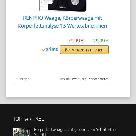
RENPHO Waage, Körperwaage mit
Körperfettanalyse,13 Werte,abnehmen
39,99 €
29,99 €
Bei Amazon ansehen
*
Anzeige
Preis inkl. MwSt., zzgl. Versandkosten
TOP-ARTIKEL
Körperfettwaage richtig benutzen: Schritt-für-
Schritt