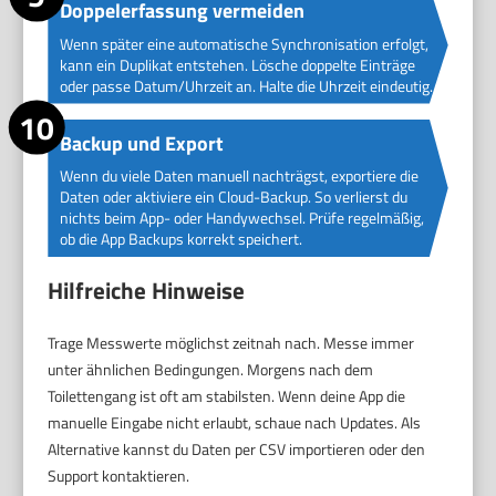
Doppelerfassung vermeiden
Wenn später eine automatische Synchronisation erfolgt,
kann ein Duplikat entstehen. Lösche doppelte Einträge
oder passe Datum/Uhrzeit an. Halte die Uhrzeit eindeutig.
Backup und Export
Wenn du viele Daten manuell nachträgst, exportiere die
Daten oder aktiviere ein Cloud-Backup. So verlierst du
nichts beim App- oder Handywechsel. Prüfe regelmäßig,
ob die App Backups korrekt speichert.
Hilfreiche Hinweise
Trage Messwerte möglichst zeitnah nach. Messe immer
unter ähnlichen Bedingungen. Morgens nach dem
Toilettengang ist oft am stabilsten. Wenn deine App die
manuelle Eingabe nicht erlaubt, schaue nach Updates. Als
Alternative kannst du Daten per CSV importieren oder den
Support kontaktieren.