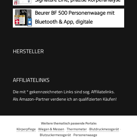
für bis zu 10 Personen, mit extra
Beurer BF 500 Personenwaage mit
großem Invers-LCD-Display, Tragkraft bis 200 kg
Bluetooth & App, digitale
Körperfettwaage mit Messung von
Körperfett, Muskelanteil, Kalorienbedarf etc., XL-
Display, Datenübertragung zu Apple Health &
HERSTELLER
co., bis 180 kg
AFFILIATELINKS
Die mit * gekennzeichneten Links sind sog. Affiliatelinks.
Als Amazon-Partner verdiene ich an qualifizierten Käufen!
Weitere thematisch passende Portale:
Körperpflege
·
Wiegen & Messen
·
Thermometer
·
Blutdruckmessgerät
·
Blutzuckermessgerät
·
Personenwaage