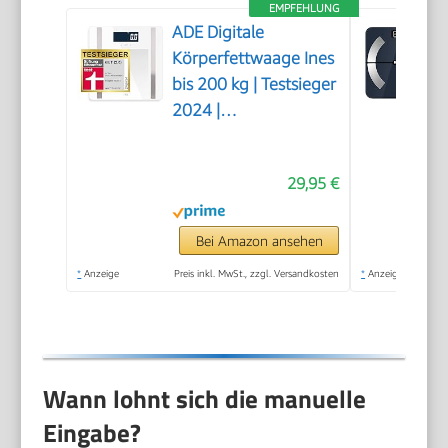
EMPFEHLUNG
ADE Digitale
Körperfettwaage Ines
bis 200 kg | Testsieger
2024 |
Personenwaage mit
Körperfettanalyse,
29,95 €
BMI, Muskelmasse,
Körperwasser,
Gewicht, BMR |
Bei Amazon ansehen
Körperwaage mit
*
Anzeige
Preis inkl. MwSt., zzgl. Versandkosten
*
Anzeige
Benutzererkennung |
weiß
Wann lohnt sich die manuelle
Eingabe?