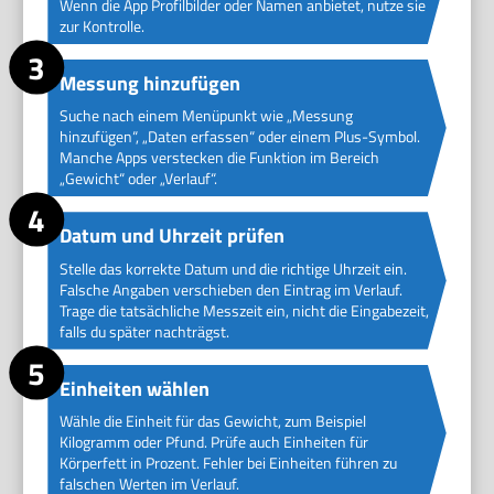
Wenn die App Profilbilder oder Namen anbietet, nutze sie
zur Kontrolle.
Messung hinzufügen
Suche nach einem Menüpunkt wie „Messung
hinzufügen“, „Daten erfassen“ oder einem Plus-Symbol.
Manche Apps verstecken die Funktion im Bereich
„Gewicht“ oder „Verlauf“.
Datum und Uhrzeit prüfen
Stelle das korrekte Datum und die richtige Uhrzeit ein.
Falsche Angaben verschieben den Eintrag im Verlauf.
Trage die tatsächliche Messzeit ein, nicht die Eingabezeit,
falls du später nachträgst.
Einheiten wählen
Wähle die Einheit für das Gewicht, zum Beispiel
Kilogramm oder Pfund. Prüfe auch Einheiten für
Körperfett in Prozent. Fehler bei Einheiten führen zu
falschen Werten im Verlauf.