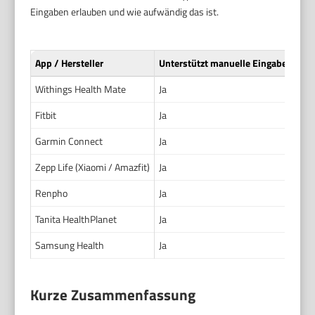
Eingaben erlauben und wie aufwändig das ist.
App / Hersteller
Unterstützt manuelle Eingabe
Welc
Withings Health Mate
Ja
Gewi
Fitbit
Ja
Gewi
Garmin Connect
Ja
Gewi
Zepp Life (Xiaomi / Amazfit)
Ja
Gewi
Renpho
Ja
Gewi
Tanita HealthPlanet
Ja
Gewi
Samsung Health
Ja
Gewi
Kurze Zusammenfassung