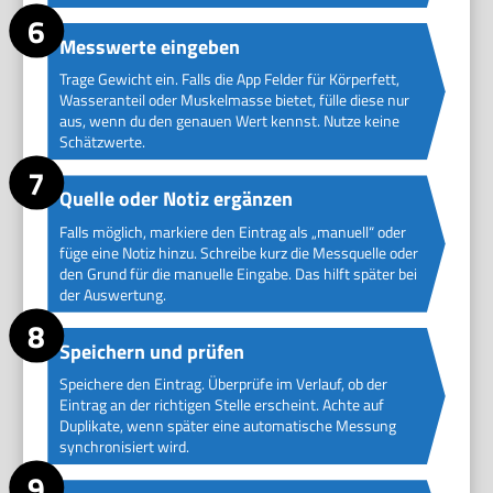
Messwerte eingeben
Trage Gewicht ein. Falls die App Felder für Körperfett,
Wasseranteil oder Muskelmasse bietet, fülle diese nur
aus, wenn du den genauen Wert kennst. Nutze keine
Schätzwerte.
Quelle oder Notiz ergänzen
Falls möglich, markiere den Eintrag als „manuell“ oder
füge eine Notiz hinzu. Schreibe kurz die Messquelle oder
den Grund für die manuelle Eingabe. Das hilft später bei
der Auswertung.
Speichern und prüfen
Speichere den Eintrag. Überprüfe im Verlauf, ob der
Eintrag an der richtigen Stelle erscheint. Achte auf
Duplikate, wenn später eine automatische Messung
synchronisiert wird.