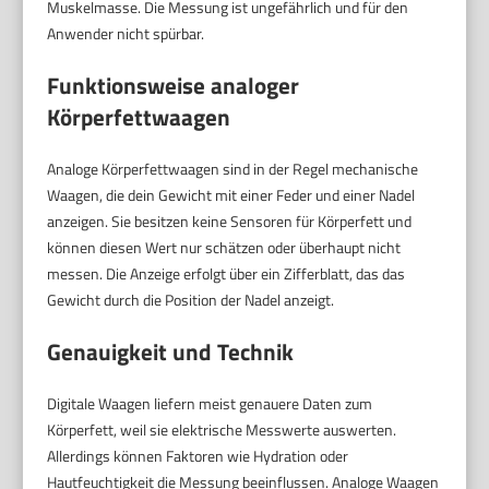
Muskelmasse. Die Messung ist ungefährlich und für den
Anwender nicht spürbar.
Funktionsweise analoger
Körperfettwaagen
Analoge Körperfettwaagen sind in der Regel mechanische
Waagen, die dein Gewicht mit einer Feder und einer Nadel
anzeigen. Sie besitzen keine Sensoren für Körperfett und
können diesen Wert nur schätzen oder überhaupt nicht
messen. Die Anzeige erfolgt über ein Zifferblatt, das das
Gewicht durch die Position der Nadel anzeigt.
Genauigkeit und Technik
Digitale Waagen liefern meist genauere Daten zum
Körperfett, weil sie elektrische Messwerte auswerten.
Allerdings können Faktoren wie Hydration oder
Hautfeuchtigkeit die Messung beeinflussen. Analoge Waagen