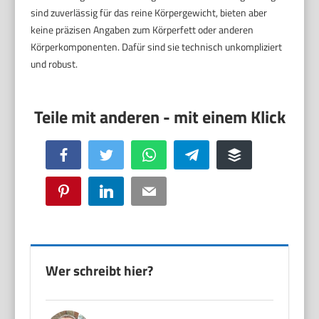
sind zuverlässig für das reine Körpergewicht, bieten aber
keine präzisen Angaben zum Körperfett oder anderen
Körperkomponenten. Dafür sind sie technisch unkompliziert
und robust.
Facebook
Twitter
WhatsApp
Telegram
Buffer
Pinterest
LinkedIn
Email
Wer schreibt hier?