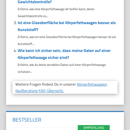
Gewichtskontrolle?
Erfahre, wie eine Körperfettwaage dir helfen kann, deine
Gewichtskontrolle zu...
Ist eine Glasoberfläche bei Körperfettwaagen besser als
Kunststoff?
Erfahre, warum eine Glasoberfläche bei Körperfettwaagen besser ist als
Kunststoff....
Wie kann ich sicher sein, dass meine Daten auf einer
Körperfettwaage sicher sind?
Erfahre, wie du deine sensiblen Daten auf einer Körperfettwaage
schützen...
Weitere Fragen findest Du in unserer
Körperfettwaagen
Kaufberatung FAQ-Übersicht.
BESTSELLER
EMPFEHLUNG