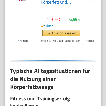
Körperfett und
Muskelmasse
129,99 €
75,99 €
Bei Amazon ansehen
*
Anzeige
Preis inkl. MwSt., zzgl. Versandkosten
*
Anzeige
Typische Alltagssituationen für
die Nutzung einer
Körperfettwaage
Fitness und Trainingserfolg
kontrollieren