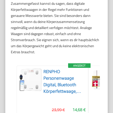
Zusammengefasst kannst du sagen, dass digitale
Körperfettwaagen in der Regel mehr Funktionen und
genauere Messwerte bieten. Sie sind besonders dann
sinnvoll, wenn du deine Körperzusammensetzung
regelmäßig und detailliert verfolgen möchtest. Analoge
Waagen sind dagegen robust, einfach und ohne
Stromverbrauch. Sie eignen sich, wenn es dir hauptsächlich
um das Körpergewicht geht und du keine elektronischen
Extras brauchst.
ANGEBOT
RENPHO
Personenwaage
Digital, Bluetooth
Körperfettwaage,
Weiß, 180 kg
23,99 €
14,68 €