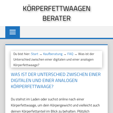
Zum
KÖRPERFETTWAAGEN
Inhalt
BERATER
springen
Du bist hier:
Start
→
Kaufberatung
→
FAQ
→ Was ist der
Unterschied zwischen einer digitalen und einer analogen
Körperfettwaage?
WAS IST DER UNTERSCHIED ZWISCHEN EINER
DIGITALEN UND EINER ANALOGEN
KÖRPERFETTWAAGE?
Du stehst im Laden oder suchst online nach einer
Körperfettwaage, um dein Körpergewicht und vielleicht auch
deinen Körperfettanteil im Blick zu behalten. Plötzlich