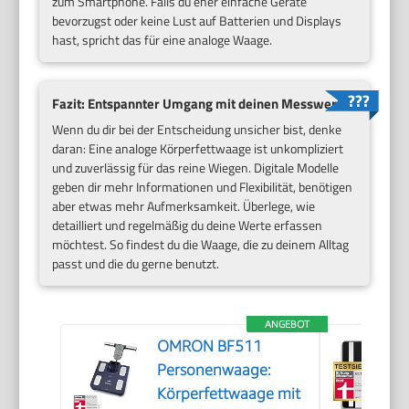
zum Smartphone. Falls du eher einfache Geräte
bevorzugst oder keine Lust auf Batterien und Displays
hast, spricht das für eine analoge Waage.
Fazit: Entspannter Umgang mit deinen Messwerten
Wenn du dir bei der Entscheidung unsicher bist, denke
daran: Eine analoge Körperfettwaage ist unkompliziert
und zuverlässig für das reine Wiegen. Digitale Modelle
geben dir mehr Informationen und Flexibilität, benötigen
aber etwas mehr Aufmerksamkeit. Überlege, wie
detailliert und regelmäßig du deine Werte erfassen
möchtest. So findest du die Waage, die zu deinem Alltag
passt und die du gerne benutzt.
ANGEBOT
OMRON BF511
Personenwaage:
Körperfettwaage mit