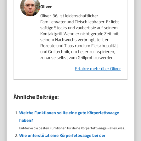
Oliver
Oliver, 36, ist leidenschaftlicher
Familienvater und Fleischliebhaber. Er liebt
saftige Steaks und zaubert sie auf seinem
Kontaktgrill. Wenn er nicht gerade Zeit mit
seinem Nachwuchs verbringt, teilt er
Rezepte und Tipps rund um Fleischqualität
und Grilltechnik, um Leser zu inspirieren,
zuhause selbst zum Grillprofi zu werden.
Erfahre mehr über Oliver
Ähnliche Beiträge:
Welche Funktionen sollte eine gute Körperfettwaage
haben?
Entdecke die besten Funktionen für deine Körperfettwaage - alles, was...
Wie unterstützt eine Körperfettwaage bei der