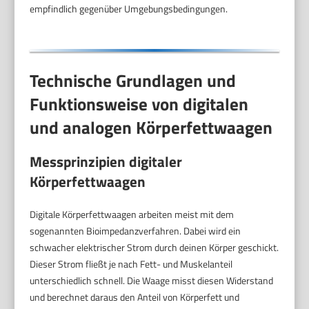
empfindlich gegenüber Umgebungsbedingungen.
Technische Grundlagen und
Funktionsweise von digitalen
und analogen Körperfettwaagen
Messprinzipien digitaler
Körperfettwaagen
Digitale Körperfettwaagen arbeiten meist mit dem
sogenannten Bioimpedanzverfahren. Dabei wird ein
schwacher elektrischer Strom durch deinen Körper geschickt.
Dieser Strom fließt je nach Fett- und Muskelanteil
unterschiedlich schnell. Die Waage misst diesen Widerstand
und berechnet daraus den Anteil von Körperfett und