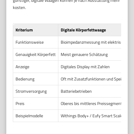
günstiger, digitale Waagen können je nach Ausstattung mehr
kosten.
Kriterium
Digitale Körperfettwaage
Funktionsweise
Bioimpedanzmessung mit elektrischem 
Genauigkeit Körperfett
Meist genauere Schätzung
Anzeige
Digitales Display mit Zahlen
Bedienung
Oft mit Zusatzfunktionen und Speicher
Stromversorgung
Batteriebetrieben
Preis
Oberes bis mittleres Preissegment
Beispielmodelle
Withings Body+ / Eufy Smart Scale P1