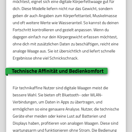
möchtest, eignet sich eine digitale Körperfettwaage gut für
dich. Diese Modelle liefern nicht nur das Gewicht, sondern
geben dir auch Angaben zum Körperfettanteil, Muskelmasse
und oft weitere Werte wie Wasseranteil. So kannst du deinen
Fortschritt kontrollieren und gezielt anpassen. Wenn du
dagegen einfach nur dein Körpergewicht erfassen möchtest,
ohne dich mit zusätzlichen Daten zu beschäftigen, reicht eine
analoge Waage aus. Sie ist übersichtlich und liefert schnelle
Ergebnisse ohne viel Schnickschnack.
Technische Affinität und Bedienkomfort
Für technikaffine Nutzer sind digitale Waagen meist die
bessere Wahl. Sie bieten oft Bluetooth- oder WLAN-
Verbindungen, um Daten in Apps zu übertragen, und
ermöglichen so eine genauere Analyse. Nutzer, die technische
Geräte eher meiden oder keine Lust auf Batterien und
Displays haben, profitieren von analogen Waagen. Diese sind
wartungsarm und funktionieren ohne Strom. Die Bedienung