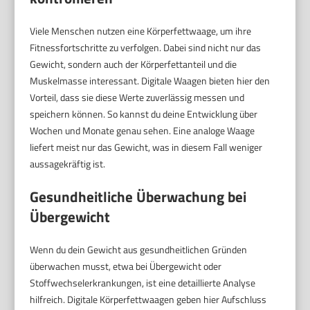
Viele Menschen nutzen eine Körperfettwaage, um ihre
Fitnessfortschritte zu verfolgen. Dabei sind nicht nur das
Gewicht, sondern auch der Körperfettanteil und die
Muskelmasse interessant. Digitale Waagen bieten hier den
Vorteil, dass sie diese Werte zuverlässig messen und
speichern können. So kannst du deine Entwicklung über
Wochen und Monate genau sehen. Eine analoge Waage
liefert meist nur das Gewicht, was in diesem Fall weniger
aussagekräftig ist.
Gesundheitliche Überwachung bei
Übergewicht
Wenn du dein Gewicht aus gesundheitlichen Gründen
überwachen musst, etwa bei Übergewicht oder
Stoffwechselerkrankungen, ist eine detaillierte Analyse
hilfreich. Digitale Körperfettwaagen geben hier Aufschluss