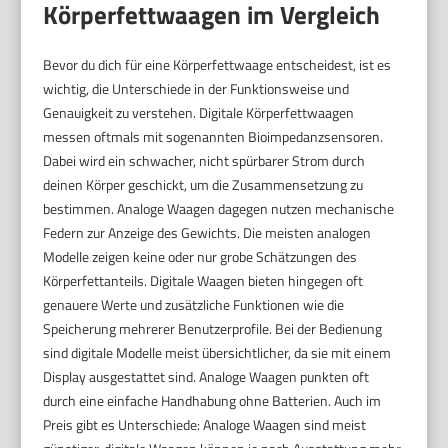
Körperfettwaagen im Vergleich
Bevor du dich für eine Körperfettwaage entscheidest, ist es
wichtig, die Unterschiede in der Funktionsweise und
Genauigkeit zu verstehen. Digitale Körperfettwaagen
messen oftmals mit sogenannten Bioimpedanzsensoren.
Dabei wird ein schwacher, nicht spürbarer Strom durch
deinen Körper geschickt, um die Zusammensetzung zu
bestimmen. Analoge Waagen dagegen nutzen mechanische
Federn zur Anzeige des Gewichts. Die meisten analogen
Modelle zeigen keine oder nur grobe Schätzungen des
Körperfettanteils. Digitale Waagen bieten hingegen oft
genauere Werte und zusätzliche Funktionen wie die
Speicherung mehrerer Benutzerprofile. Bei der Bedienung
sind digitale Modelle meist übersichtlicher, da sie mit einem
Display ausgestattet sind. Analoge Waagen punkten oft
durch eine einfache Handhabung ohne Batterien. Auch im
Preis gibt es Unterschiede: Analoge Waagen sind meist