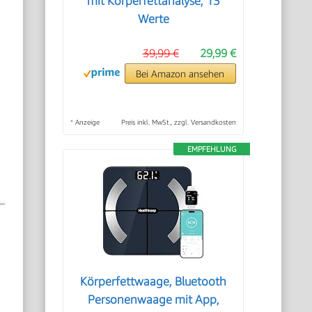
mit Körperfettanalyse, 13
Werte
39,99 €
29,99 €
Bei Amazon ansehen
*
Anzeige
Preis inkl. MwSt., zzgl. Versandkosten
EMPFEHLUNG
Körperfettwaage, Bluetooth
Personenwaage mit App,