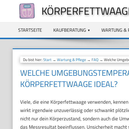
Zum
KÖRPERFETTWAAG
Inhalt
springen
STARTSEITE
KAUFBERATUNG
WARTUNG & 
Du bist hier:
Start
→
Wartung & Pflege
→
FAQ
→ Welche Umgebung
WELCHE UMGEBUNGSTEMPERAT
KÖRPERFETTWAAGE IDEAL?
Viele, die eine Körperfettwaage verwenden, kennen 
wirkt irgendwie unzuverlässig oder schwankt plötzli
nicht nur dein Körperzustand, sondern auch die Umwe
das Messresultat beeinflussen. Unsicherheit macht s