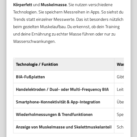
Körperfett
und
Muskelmasse
. Sie nutzen verschiedene
Technologien. Sie speichern Messreihen in Apps. So siehst du
Trends statt einzelner Messwerte. Das ist besonders nützlich
beim gezielten Muskelaufbau. Du erkennst, ob dein Training
und deine Ernährung zu echter Masse führen oder nur zu
Wasserschwankungen.
Technologie / Funktion
Was sie m
BIA-Fußplatten
Gibt elekt
Handelektroden / Dual- oder Multi-Frequency BIA
Leitet Sig
Smartphone-Konnektivität & App-Integration
Überträgt 
Wiederholmessungen & Trendfunktionen
Speichert 
Anzeige von Muskelmasse und Skelettmuskelanteil
Schätzt Me