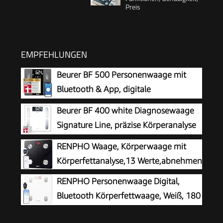
Preis
EMPFEHLUNGEN
Beurer BF 500 Personenwaage mit
Bluetooth & App, digitale
Körperfettwaage mit Messung von
Beurer BF 400 white Diagnosewaage
Körperfett, Muskelanteil, Kalorienbedarf etc., XL-
Signature Line, präzise Körperanalyse
Display, Datenübertragung zu Apple Health &
für bis zu 10 Personen, mit extra
RENPHO Waage, Körperwaage mit
co., bis 180 kg
großem Invers-LCD-Display, Tragkraft bis 200 kg
Körperfettanalyse,13 Werte,abnehmen
RENPHO Personenwaage Digital,
Bluetooth Körperfettwaage, Weiß, 180
kg