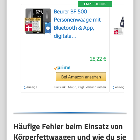
EMPFEHLUNG
Beurer BF 500
Personenwaage mit
Bluetooth & App,
digitale
Körperfettwaage mit
Messung von
28,22 €
Körperfett,
Muskelanteil,
Kalorienbedarf etc.,
Bei Amazon ansehen
XL-Display,
*
Anzeige
Preis inkl. MwSt., zzgl. Versandkosten
*
Anzeige
Datenübertragung zu
Apple Health & co.,
bis 180 kg
Häufige Fehler beim Einsatz von
Körperfettwaagen und wie du sie