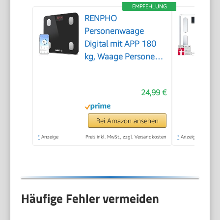
EMPFEHLUNG
RENPHO
Personenwaage
Digital mit APP 180
kg, Waage Personen
mit Körperfett und
Muskelmasse mit 13
24,99 €
Messwerten,
Bluetooth
Körperfettwaage für
Bei Amazon ansehen
Baby und
*
Anzeige
Preis inkl. MwSt., zzgl. Versandkosten
*
Anzeige
Schwangere, Schwarz
Häufige Fehler vermeiden