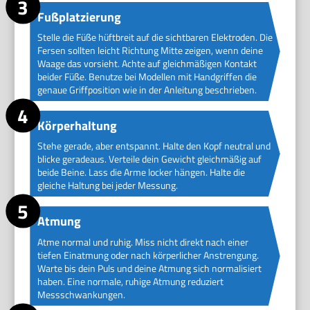
Fußplatzierung
Stelle die Füße hüftbreit auf die sichtbaren Elektroden. Die
Fersen sollten leicht Richtung Mitte zeigen, wenn deine
Waage das vorsieht. Achte auf gleichmäßigen Kontakt
beider Füße. Benutze bei Modellen mit Handgriffen die
genaue Griffposition wie in der Anleitung beschrieben.
Körperhaltung
Stehe gerade, aber entspannt. Halte den Kopf neutral und
blicke geradeaus. Verteile dein Gewicht gleichmäßig auf
beide Beine. Lass die Arme locker hängen. Halte die
gleiche Haltung bei jeder Messung.
Atmung
Atme normal und ruhig. Miss nicht direkt nach einer
tiefen Einatmung oder nach körperlicher Anstrengung.
Warte bis dein Puls und deine Atmung sich normalisiert
haben. Eine normale, ruhige Atmung reduziert
Messschwankungen.