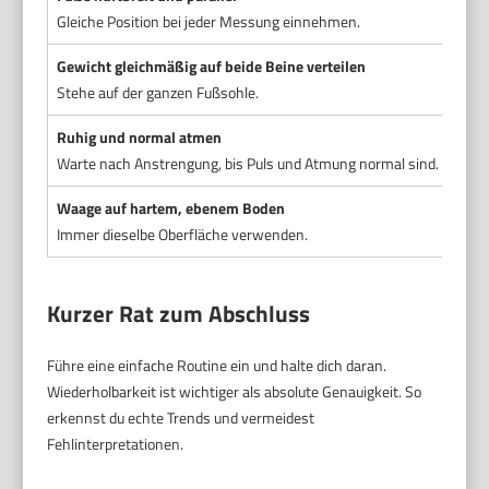
Gleiche Position bei jeder Messung einnehmen.
Asym
Gewicht gleichmäßig auf beide Beine verteilen
Gewi
Stehe auf der ganzen Fußsohle.
Ungl
Ruhig und normal atmen
Sofo
Warte nach Anstrengung, bis Puls und Atmung normal sind.
Verä
Waage auf hartem, ebenem Boden
Waag
Immer dieselbe Oberfläche verwenden.
Uneb
Kurzer Rat zum Abschluss
Führe eine einfache Routine ein und halte dich daran.
Wiederholbarkeit ist wichtiger als absolute Genauigkeit. So
erkennst du echte Trends und vermeidest
Fehlinterpretationen.