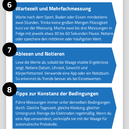
Wartezeit und Mehrfachmessung
Warte nach dem Sport, Baden oder Essen mindestens
zwei Stunden. Trinke keine großen Mengen Flüssigkeit
kurz vor der Messung. Mache zwei bis drei Messungen in
Folge mit jeweils etwa 30 bis 60 Sekunden Pause. Notiere
oder speichere den mittleren oder häufigsten Wert.
Ablesen und Notieren
Lese die Werte ab, sobald die Waage stabile Ergebnisse
zeigt. Notiere Datum, Uhrzeit, Gewicht und
Körperfettanteil. Verwende eine App oder ein Notizbuch.
So erkennst du Trends besser als bei Einzelwerten.
Tipps zur Konstanz der Bedingungen
Führe Messungen immer unter denselben Bedingungen
durch. Gleiche Tageszeit, gleiche Kleidung, gleicher
Untergrund. Reinige die Elektroden regelmäßig. Wenn du
eine App verwendest, verknüpfe sie mit der Waage für
automatische Protokolle.