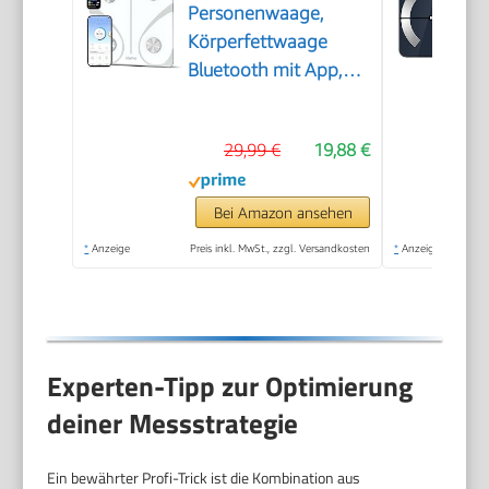
Personenwaage,
Körperfettwaage
Bluetooth mit App,
Weiß
29,99 €
19,88 €
Bei Amazon ansehen
*
Anzeige
Preis inkl. MwSt., zzgl. Versandkosten
*
Anzeige
Experten-Tipp zur Optimierung
deiner Messstrategie
Ein bewährter Profi-Trick ist die Kombination aus