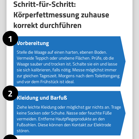
Schritt-für-Schritt:
Körperfettmessung zuhause
korrekt durchführen
Vorbereitung
Stelle die Waage auf einen harten, ebenen Boden.
Vermeide Teppich oder unebene Flächen. Prüfe, ob die
Waage sauber und trocken ist. Schalte sie ein und lasse
sie sich kalibrieren, falls nötig. Messe möglichst immer
zur gleichen Tageszeit. Morgens nach dem Toilettengang
und vor dem Frühstück ist ideal.
Kleidung und Barfuß
Ziehe leichte Kleidung oder möglichst gar nichts an. Trage
keine Socken oder Schuhe. Nasse oder feuchte Füße
vermeiden. Entferne Hautpflegeprodukte an den
Fußsohlen. Diese können den Kontakt zur Elektrode
stören.