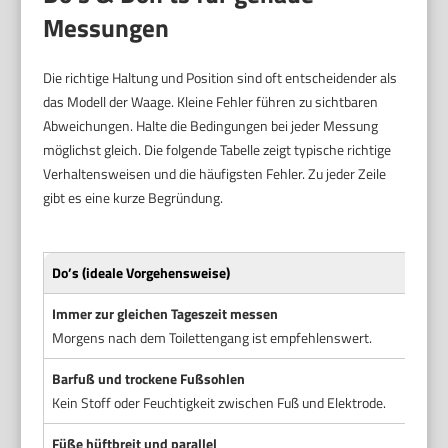
Messungen
Die richtige Haltung und Position sind oft entscheidender als
das Modell der Waage. Kleine Fehler führen zu sichtbaren
Abweichungen. Halte die Bedingungen bei jeder Messung
möglichst gleich. Die folgende Tabelle zeigt typische richtige
Verhaltensweisen und die häufigsten Fehler. Zu jeder Zeile
gibt es eine kurze Begründung.
Do’s (ideale Vorgehensweise)
Don’
Immer zur gleichen Tageszeit messen
Nach
Morgens nach dem Toilettengang ist empfehlenswert.
Mess
Barfuß und trockene Fußsohlen
Sock
Kein Stoff oder Feuchtigkeit zwischen Fuß und Elektrode.
Das 
Füße hüftbreit und parallel
Füße