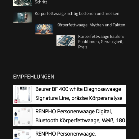
Schritt
Körperfettwaage richtig bedienen und messen
Körperfettwaage: Mythen und Fakten
Körperfettwaage kaufen:
Funktionen, Genauigkeit,
Preis
EMPFEHLUNGEN
Beurer BF 400 white Diagnosewaage
Signature Line, präzise Körperanalyse
für bis zu 10 Personen, mit extra
RENPHO Personenwaage Digital,
großem Invers-LCD-Display, Tragkraft bis 200 kg
Bluetooth Körperfettwaage, Weiß, 180
kg
RENPHO Personenwaage,