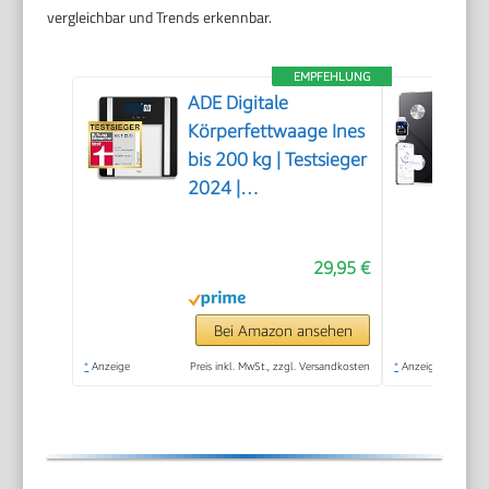
vergleichbar und Trends erkennbar.
EMPFEHLUNG
ADE Digitale
Körperfettwaage Ines
bis 200 kg | Testsieger
2024 |
Personenwaage mit
Körperfettanalyse,
29,95 €
BMI, Muskelmasse,
Körperwasser,
Gewicht, BMR |
Bei Amazon ansehen
Körperwaage mit
*
Anzeige
Preis inkl. MwSt., zzgl. Versandkosten
*
Anzeige
Benutzererkennung |
schwarz