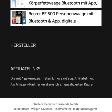
Körperfettwaage Bluetooth mit App,
Weiß
Beurer BF 500 Personenwaage mit
Bluetooth & App, digitale
Körperfettwaage mit Messung von
Körperfett, Muskelanteil, Kalorienbedarf etc., XL-
Display, Datenübertragung zu Apple Health &
HERSTELLER
co., bis 180 kg
AFFILIATELINKS
Die mit * gekennzeichneten Links sind sog. Affiliatelinks.
Als Amazon-Partner verdiene ich an qualifizierten Käufen!
Weitere thematisch passende Portale:
Körperpflege
·
Wiegen & Messen
·
Thermometer
·
Blutdruckmessgerät
·