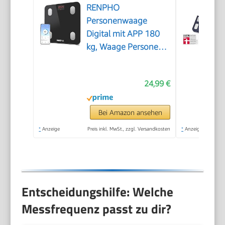
RENPHO
Personenwaage
Digital mit APP 180
kg, Waage Personen
mit Körperfett und
Muskelmasse mit 13
24,99 €
Messwerten,
Bluetooth
Körperfettwaage für
Bei Amazon ansehen
Baby und
*
Anzeige
Preis inkl. MwSt., zzgl. Versandkosten
*
Anzeige
Schwangere, Schwarz
Entscheidungshilfe: Welche
Messfrequenz passt zu dir?