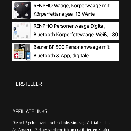
Muskelmasse
RENPHO Waage, Körperwaage mit
Körperfettanalyse, 13 Werte
RENPHO Personenwaage Digital,
Bluetooth Körperfettwaage, Weiß, 180
kg
Beurer BF 500 Personenwaage mit
Bluetooth & App, digitale
Körperfettwaage mit Messung von
Körperfett, Muskelanteil, Kalorienbedarf etc., XL-
Display, Datenübertragung zu Apple Health &
HERSTELLER
co., bis 180 kg
AFFILIATELINKS
Die mit * gekennzeichneten Links sind sog. Affiliatelinks.
Als Amazon-Partner verdiene ich an qualifizierten Käufen!