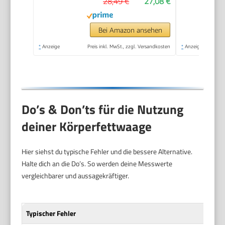
28,49 €
27,08 €
Körperfett,
Muskelanteil,
Kalorienbedarf etc.,
Bei Amazon ansehen
XL-Display,
*
Anzeige
Preis inkl. MwSt., zzgl. Versandkosten
*
Anzeige
Datenübertragung zu
Apple Health & co.,
bis 180 kg
Do’s & Don’ts für die Nutzung
deiner Körperfettwaage
Hier siehst du typische Fehler und die bessere Alternative.
Halte dich an die Do’s. So werden deine Messwerte
vergleichbarer und aussagekräftiger.
Typischer Fehler