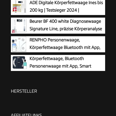
ADE Digitale Körperfettwaage Ines bis
200 kg | Testsieger 2024 |
Personenwaage mit Körperfettanalyse,
Beurer BF 400 white Diagnosewaage
BMI, Muskelmasse, Körperwasser, Gewicht, BMR |
Signature Line, präzise Körperanalyse
Körperwaage mit Benutzererkennung | weiß
für bis zu 10 Personen, mit extra
RENPHO Personenwaage,
großem Invers-LCD-Display, Tragkraft bis 200 kg
Körperfettwaage Bluetooth mit App,
Weiß
Körperfettwaage, Bluetooth
Personenwaage mit App, Smart
Digitale Waage für Körperfett, BMI,
Gewicht, Muskelmasse, Wasser, Protein,
Skelettmuskel, Knochengewicht, BMR, Schwarz
HERSTELLER
AFFILIATELINKS